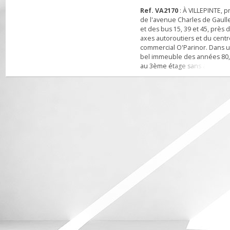
Ref. VA2170
: À VILLEPINTE
de l'avenue Charles de Ga
et des bus 15, 39 et 45, pr
axes autoroutiers et du c
commercial O'Parinor. Da
bel immeuble des années 
au 3ème étage sans ascen
un DUPLEX type 5 Pièces 
96,39 m² comprenant : Ent
Séjour double (vaste et
lumineux, possibilité de 
chambre) cuisine indépe
meublée et équipée, balc
chambres, salle...