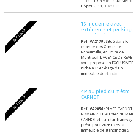
quartier des 7 Chemins - 
Signac, à 15 min à pieds d
Métro Mairie de Montreuil 
au pied du bus 129, et du 
T1 et à 10 min du Futur Mé
Hôpital (L 11). Dans une
construction récente de 2
3ème étage sur 6 avec
ascenseur. Un charmant e
T3 moderne avec
grand T2 bien agencé et
extérieurs et parki
Exclusivité
lumineux comprenant : u
quartier des Orme..
entrée, un vaste séjour de
Ref. VA2179
: Situé dans l
de 30 m2 donnant sur un 
quartier des Ormes de
trè...
Romainville, en limite de
Montreuil, L'AGENCE DE R
vous propose en EXCLUSIV
niché au 1er étage d'un
immeuble de standing et
sécurisé livré en 2021, cet
appartement traversant d
64,05 m² vous séduira par 
4P au pied du métr
sublime luminosité et son
CARNOT
Exclusivité
agencement optimal. Il