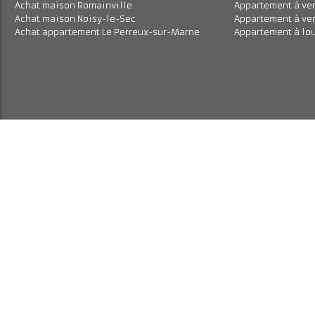
AGENCE DE RÊVE vous pr
un VRAI 3 PIECES lumineu
double exposition de 32 m
comprenant : entrée, un...
Achat appartement Romainville
Appartement à
Achat appartement Noisy-le-Sec
Maison à loue
Achat appartement Montreuil
Maison à loue
Achat maison Romainville
Appartement à 
Achat maison Noisy-le-Sec
Appartement à
Achat appartement Le Perreux-sur-Marne
Appartement à