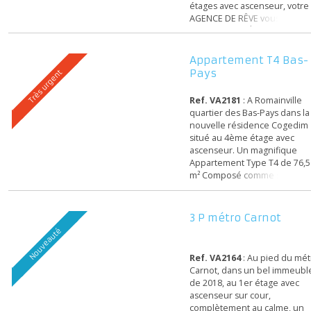
bénéficie d'un cadre de v
Ref. VA2056
: PLACE CAR
paisible au sein d'une
ROMAINVILLE Au pied du 
copropriété à taille humai
CARNOT et du futur Tram
bie...
prévu pour 2026 Dans un
immeuble de standing de 
étages avec ascenseur, vo
AGENCE DE RÊVE vous pr
en EXCLUSIVITÉ un appar
type 4 Pièces de 79 m²,
comprenant: entrée,
Appartement T4 Ba
dégagements, grand séjo
Pays
Très urgent
double lumineux, cuisine 
meublée et équipée, coulo
Ref. VA2181
: A Romainvil
chambres (possibilité de
quartier des Bas-Pays dans
chambre), sa...
nouvelle résidence Coge
situé au 4ème étage avec
ascenseur. Un magnifique
Appartement Type T4 de 7
m² Composé comme suit :
grande entrée avec
rangements, Un vaste dou
séjour donnant sur une lo
3 P métro Carnot
de 10,71 m², idéale pour p