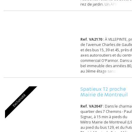
proximité du centre comm
Rosny 2, et du centre
commercial Domus, dans 
résidence récente de 200
rez de jardin. Un APPAR
type 2 Pièces de 49,86 m² 
Jardin de 12 m² et 37 m².
comprenant : entrée, plac
avec buanderie, Grand séj
avec accès au 1er Jardin, c
grande chambre de près 
Ref. VA2170
: À VILLEPINTE
12m², salle de bains, WC, c.
de l'avenue Charles de Ga
et des bus 15, 39 et 45, pr
axes autoroutiers et du c
commercial O'Parinor. Da
bel immeuble des années 
au 3ème étage sans ascen
un DUPLEX type 5 Pièces 
96,39 m² comprenant : Ent
Séjour double (vaste et
Spatieux T2 proche
lumineux, possibilité de 
Mairie de Montreui
Exclusivité
chambre) cuisine indépe
meublée et équipée, balc
Ref. VA2047
: Dans le cha
chambres, salle...