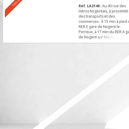
Très urgent
Ref. LA2146
: Au 40 rue d
Héros Nogentais, à proxim
des transports et des
commerces. À 15 min à pi
RER E gare de Nogent le
Perreux, à 17 min du RER 
de Nogent sur Marne mais i
également le bus 114 qui 
situe a 3 min à pieds. Dan
très beau bâtiment avec
beaucoup du charme. Au
étage sans ascenseur,
appartement de type 2 pi
en très bon état de 35 m².
apparte...