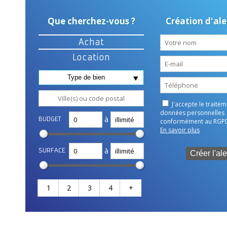
Que cherchez-vous ?
Création d'ale
Achat
Location
Type de bien
J'accepte le traite
données personnelles
à
BUDGET
conformément au RGP
En savoir plus
à
SURFACE
1
2
3
4
+