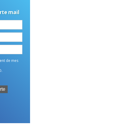
rte mail
ment de mes
D.